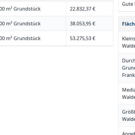
Gute
00 m² Grundstück
22.832,37 €
00 m² Grundstück
38.053,95 €
Fläc
00 m² Grundstück
53.275,53 €
Klein
Wald
Durch
Grund
Fran
Media
Wald
Größt
Wald
Angeb