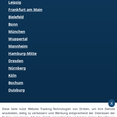
Leipzig
Frankfurt am Main
Bielefeld
Bonn
München
Wuppertal
Mannheim
Hamburg-Mitte
Dresden
Nürnberg
Köln
Bochum
Duisburg
x
Copyright © 2025 Grundstueckspreise.info
Diese Seite nutzt Website Tracking-Technologien von Dritten, um ihre Dienste
anzubieten, stetig zu verbessern und Werbung entsprechend der Interessen der