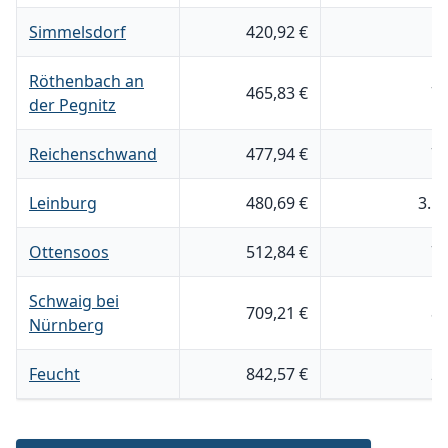
Simmelsdorf
420,92 €
5
Röthenbach an
465,83 €
7
der Pegnitz
Reichenschwand
477,94 €
7
Leinburg
480,69 €
3.5
Ottensoos
512,84 €
7
Schwaig bei
709,21 €
8
Nürnberg
Feucht
842,57 €
2