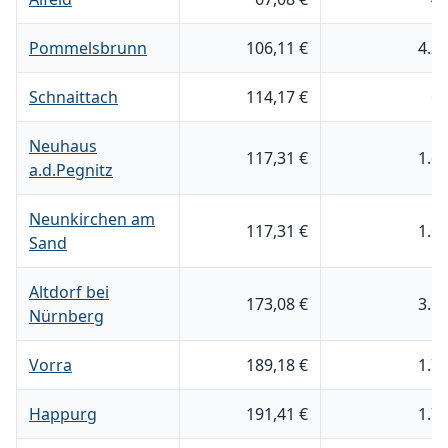
Pommelsbrunn
106,11 €
4.2
Schnaittach
114,17 €
6
Neuhaus
117,31 €
1.6
a.d.Pegnitz
Neunkirchen am
117,31 €
1.6
Sand
Altdorf bei
173,08 €
3.5
Nürnberg
Vorra
189,18 €
1.7
Happurg
191,41 €
1.7