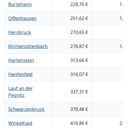
Burgthann
228,70 €
1.5
Offenhausen
251,62 €
1.3
Hersbruck
270,65 €
4
Kirchensittenbach
276,87 €
1.1
Hartenstein
313,66 €
8
Henfenfeld
316,07 €
9
Lauf an der
337,31 €
7
Pegnitz
Schwarzenbruck
378,48 €
7
Winkelhaid
416,86 €
2.7