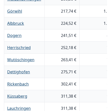
Görwihl
217,74 €
1.3
Albbruck
224,52 €
1.3
Dogern
241,51 €
4
Herrischried
252,18 €
7
Wutöschingen
263,41 €
7
Dettighofen
275,71 €
7
Rickenbach
302,41 €
6
Küssaberg
311,38 €
9
Lauchringen
311,38 €
9