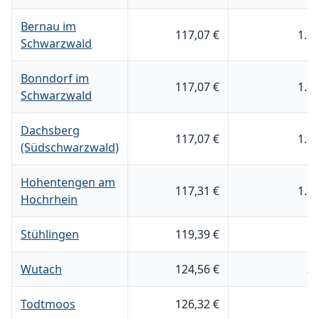
Bernau im
117,07 €
1.6
Schwarzwald
Bonndorf im
117,07 €
1.6
Schwarzwald
Dachsberg
117,07 €
1.6
(Südschwarzwald)
Hohentengen am
117,31 €
1.6
Hochrhein
Stühlingen
119,39 €
6
Wutach
124,56 €
3
Todtmoos
126,32 €
6