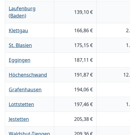
Laufenburg
139,10 €
8
(Baden)
Klettgau
166,86 €
2.2
St. Blasien
175,15 €
1.3
Eggingen
187,11 €
7
Höchenschwand
191,87 €
12.5
Grafenhausen
194,06 €
7
Lottstetten
197,46 €
1.1
Jestetten
205,38 €
6
Waldshut-Tiengen
209,36 €
7