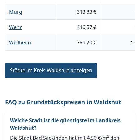
Murg
313,83 €
6
Wehr
416,57 €
6
Weilheim
796,20 €
1.6
Städte im Kreis Waldshut anzeigen
FAQ zu Grundstückspreisen in Waldshut
Welche Stadt ist die günstigste im Landkreis
Waldshut?
Die Stadt Bad Säckingen hat mit 4,50 €/m² den