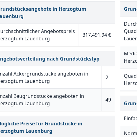
rundstücksangebote in Herzogtum
Grun
auenburg
Durch
urchschnittlicher Angebotspreis
Quad
317.491,94 €
erzogtum Lauenburg
Laue
Media
ngebotsverteilung nach Grundstückstyp
Herz
nzahl Ackergrundstücke angeboten in
Quadr
2
erzogtum Lauenburg
Herz
nzahl Baugrundstücke angeboten in
49
erzogtum Lauenburg
Grun
Einfa
ögliche Preise für Grundstücke in
erzogtum Lauenburg
Norm