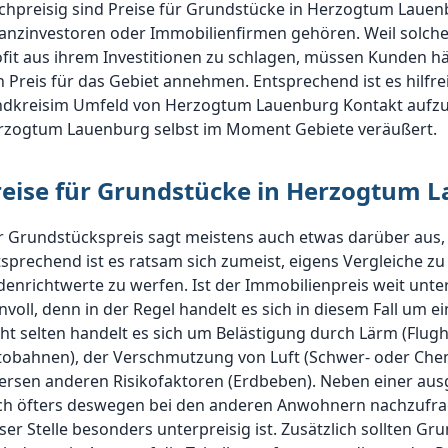
chpreisig sind Preise für Grundstücke in Herzogtum Lauen
nanzinvestoren oder Immobilienfirmen gehören. Weil solch
fit aus ihrem Investitionen zu schlagen, müssen Kunden h
 Preis für das Gebiet annehmen. Entsprechend ist es hilfreic
ndkreisim Umfeld von Herzogtum Lauenburg Kontakt aufzu
rzogtum Lauenburg selbst im Moment Gebiete veräußert.
reise für Grundstücke in Herzogtum 
 Grundstückspreis sagt meistens auch etwas darüber aus, 
sprechend ist es ratsam sich zumeist, eigens Vergleiche zu
enrichtwerte zu werfen. Ist der Immobilienpreis weit unte
nvoll, denn in der Regel handelt es sich in diesem Fall um ei
ht selten handelt es sich um Belästigung durch Lärm (Flug
tobahnen), der Verschmutzung von Luft (Schwer- oder Chem
ersen anderen Risikofaktoren (Erdbeben). Neben einer aus
ch öfters deswegen bei den anderen Anwohnern nachzufrag
ser Stelle besonders unterpreisig ist. Zusätzlich sollten