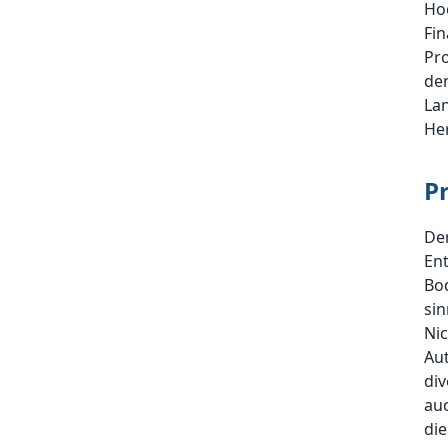
Ho
Fi
Pro
den
La
He
P
Der
Ent
Bod
sin
Nic
Au
div
au
die