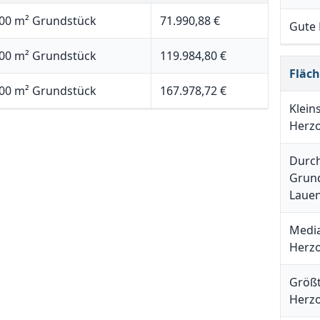
00 m² Grundstück
71.990,88 €
Gute
00 m² Grundstück
119.984,80 €
Fläc
00 m² Grundstück
167.978,72 €
Klein
Herz
Durch
Grund
Laue
Media
Herz
Größt
Herz