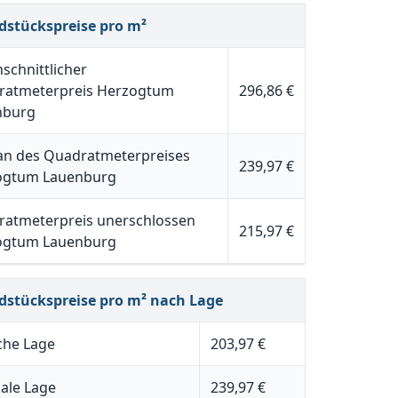
dstückspreise pro m²
schnittlicher
ratmeterpreis Herzogtum
296,86 €
nburg
n des Quadratmeterpreises
239,97 €
ogtum Lauenburg
atmeterpreis unerschlossen
215,97 €
ogtum Lauenburg
dstückspreise pro m² nach Lage
che Lage
203,97 €
ale Lage
239,97 €