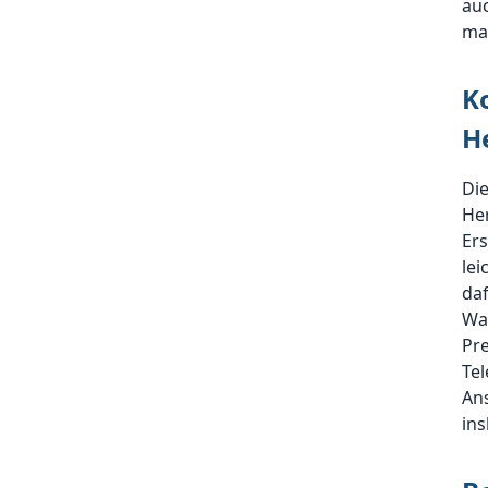
auc
ma
K
H
Die
Her
Er
lei
da
Wa
Pre
Te
Ans
ins