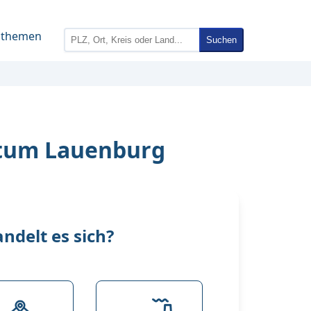
nthemen
Suchen
gtum Lauenburg
delt es sich?