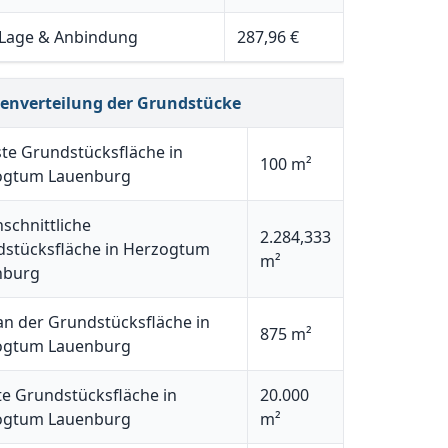
 Lage & Anbindung
287,96 €
henverteilung der Grundstücke
ste Grundstücksfläche in
100 m²
ogtum Lauenburg
schnittliche
2.284,333
stücksfläche in Herzogtum
m²
nburg
n der Grundstücksfläche in
875 m²
ogtum Lauenburg
e Grundstücksfläche in
20.000
ogtum Lauenburg
m²