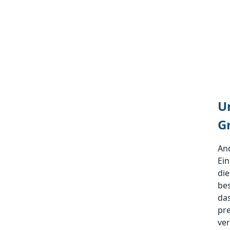
U
G
An
Ein
die
bes
das
pr
ver