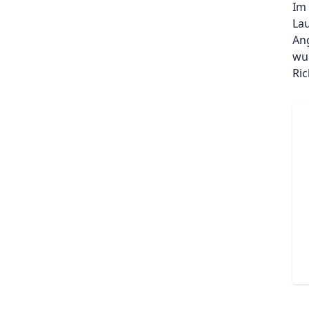
Im
La
An
wu
Ri