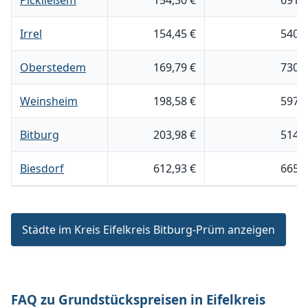
Pickließem
154,30 €
691 
Irrel
154,45 €
540 
Oberstedem
169,79 €
730 
Weinsheim
198,58 €
597 
Bitburg
203,98 €
514 
Biesdorf
612,93 €
665 
Städte im Kreis Eifelkreis Bitburg-Prüm anzeigen
FAQ zu Grundstückspreisen in Eifelkreis