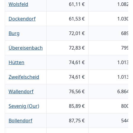
Wolsfeld
61,11 €
1.082 
Dockendorf
61,53 €
1.030 
Burg
72,01 €
689 
Übereisenbach
72,83 €
799 
Hütten
74,61 €
1.013 
Zweifelscheid
74,61 €
1.013 
Wallendorf
76,56 €
6.864 
Sevenig (Our)
85,89 €
800 
Bollendorf
87,75 €
544 