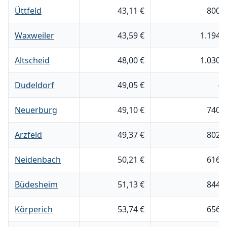
Üttfeld
43,11 €
800 
Waxweiler
43,59 €
1.194 
Altscheid
48,00 €
1.030 
Dudeldorf
49,05 €
- 
Neuerburg
49,10 €
740 
Arzfeld
49,37 €
802 
Neidenbach
50,21 €
616 
Büdesheim
51,13 €
844 
Körperich
53,74 €
656 