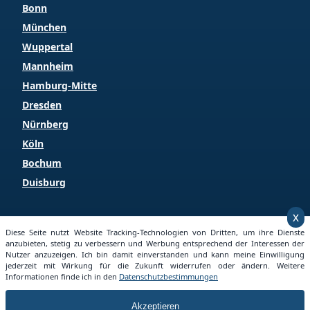
Bonn
München
Wuppertal
Mannheim
Hamburg-Mitte
Dresden
Nürnberg
Köln
Bochum
Duisburg
x
Copyright © 2025 Grundstueckspreise.info
Diese Seite nutzt Website Tracking-Technologien von Dritten, um ihre Dienste
anzubieten, stetig zu verbessern und Werbung entsprechend der Interessen der
Nutzer anzuzeigen. Ich bin damit einverstanden und kann meine Einwilligung
jederzeit mit Wirkung für die Zukunft widerrufen oder ändern. Weitere
Informationen finde ich in den
Datenschutzbestimmungen
Startseite
Impressum
Datenschutz
Akzeptieren