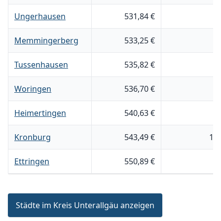
Ungerhausen
531,84 €
4
Memmingerberg
533,25 €
4
Tussenhausen
535,82 €
2
Woringen
536,70 €
4
Heimertingen
540,63 €
6
Kronburg
543,49 €
1.
Ettringen
550,89 €
5
Städte im Kreis Unterallgäu anzeigen