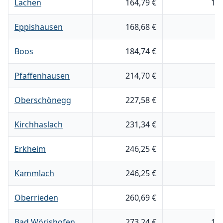
Lachen
164,79 €
1.
Eppishausen
168,68 €
6
Boos
184,74 €
4
Pfaffenhausen
214,70 €
2
Oberschönegg
227,58 €
5
Kirchhaslach
231,34 €
4
Erkheim
246,25 €
2
Kammlach
246,25 €
2
Oberrieden
260,69 €
2
Bad Wörishofen
273,24 €
1.