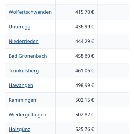
Wolfertschwenden
415,70 €
8
Unteregg
436,99 €
7
Niederrieden
444,29 €
5
Bad Grönenbach
458,60 €
8
Trunkelsberg
461,06 €
6
Hawangen
498,99 €
6
Rammingen
502,15 €
6
Wiedergeltingen
502,82 €
8
Holzgünz
525,76 €
6