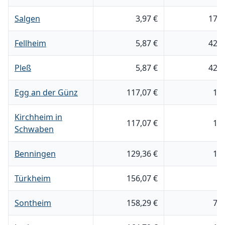
Salgen
3,97 €
17.6
Fellheim
5,87 €
42.0
Pleß
5,87 €
42.0
Egg an der Günz
117,07 €
1.
Kirchheim in
117,07 €
1.
Schwaben
Benningen
129,36 €
1.
Türkheim
156,07 €
6
Sontheim
158,29 €
7.