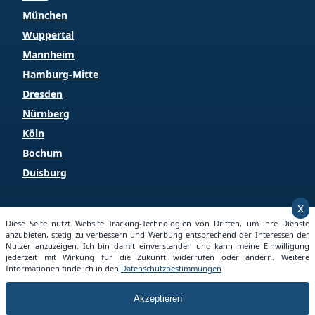
München
Wuppertal
Mannheim
Hamburg-Mitte
Dresden
Nürnberg
Köln
Bochum
Duisburg
x
Copyright © 2025 Grundstueckspreise.info
Diese Seite nutzt Website Tracking-Technologien von Dritten, um ihre Dienste
anzubieten, stetig zu verbessern und Werbung entsprechend der Interessen der
Nutzer anzuzeigen. Ich bin damit einverstanden und kann meine Einwilligung
jederzeit mit Wirkung für die Zukunft widerrufen oder ändern. Weitere
Informationen finde ich in den
Datenschutzbestimmungen
Startseite
Impressum
Datenschutz
Akzeptieren