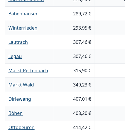
Babenhausen
289,72 €
6
Winterrieden
293,95 €
6
Lautrach
307,46 €
8
Legau
307,46 €
8
Markt Rettenbach
315,90 €
5
Markt Wald
349,23 €
6
Dirlewang
407,01 €
7
Böhen
408,20 €
8
Ottobeuren
414,42 €
6