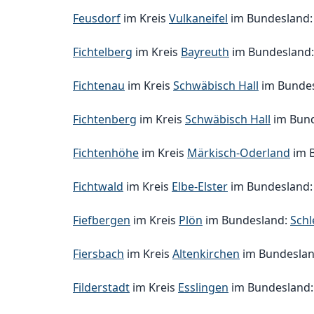
Feusdorf
im Kreis
Vulkaneifel
im Bundesland
Fichtelberg
im Kreis
Bayreuth
im Bundesland
Fichtenau
im Kreis
Schwäbisch Hall
im Bunde
Fichtenberg
im Kreis
Schwäbisch Hall
im Bun
Fichtenhöhe
im Kreis
Märkisch-Oderland
im 
Fichtwald
im Kreis
Elbe-Elster
im Bundesland
Fiefbergen
im Kreis
Plön
im Bundesland:
Schl
Fiersbach
im Kreis
Altenkirchen
im Bundesla
Filderstadt
im Kreis
Esslingen
im Bundesland