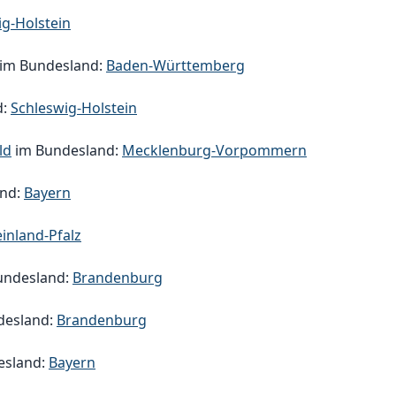
ig-Holstein
im Bundesland:
Baden-Württemberg
d:
Schleswig-Holstein
ld
im Bundesland:
Mecklenburg-Vorpommern
and:
Bayern
inland-Pfalz
undesland:
Brandenburg
desland:
Brandenburg
esland:
Bayern