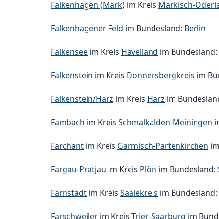
Falkenhagen (Mark)
im Kreis
Märkisch-Oderl
Falkenhagener Feld
im Bundesland:
Berlin
Falkensee
im Kreis
Havelland
im Bundesland:
Falkenstein
im Kreis
Donnersbergkreis
im Bu
Falkenstein/Harz
im Kreis
Harz
im Bundeslan
Fambach
im Kreis
Schmalkalden-Meiningen
i
Farchant
im Kreis
Garmisch-Partenkirchen
im
Fargau-Pratjau
im Kreis
Plön
im Bundesland:
Farnstädt
im Kreis
Saalekreis
im Bundesland:
Farschweiler
im Kreis
Trier-Saarburg
im Bund