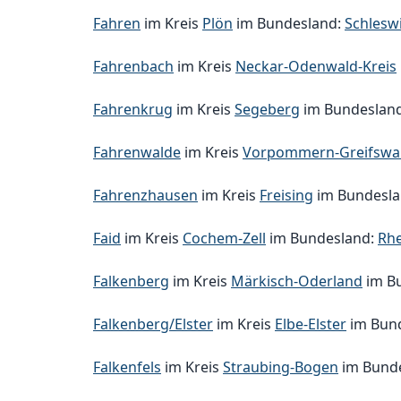
Fahren
im Kreis
Plön
im Bundesland:
Schlesw
Fahrenbach
im Kreis
Neckar-Odenwald-Kreis
Fahrenkrug
im Kreis
Segeberg
im Bundeslan
Fahrenwalde
im Kreis
Vorpommern-Greifswa
Fahrenzhausen
im Kreis
Freising
im Bundesl
Faid
im Kreis
Cochem-Zell
im Bundesland:
Rhe
Falkenberg
im Kreis
Märkisch-Oderland
im B
Falkenberg/Elster
im Kreis
Elbe-Elster
im Bun
Falkenfels
im Kreis
Straubing-Bogen
im Bund