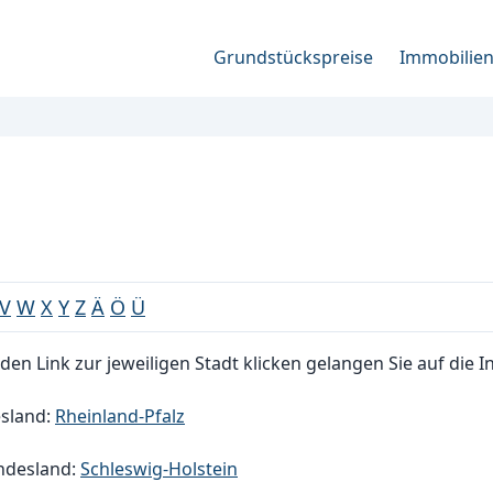
Grundstückspreise
Immobilie
V
W
X
Y
Z
Ä
Ö
Ü
den Link zur jeweiligen Stadt klicken gelangen Sie auf die I
sland:
Rheinland-Pfalz
ndesland:
Schleswig-Holstein