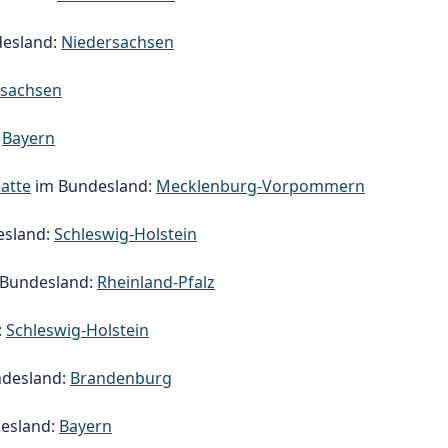
esland:
Niedersachsen
rsachsen
:
Bayern
atte
im Bundesland:
Mecklenburg-Vorpommern
esland:
Schleswig-Holstein
Bundesland:
Rheinland-Pfalz
:
Schleswig-Holstein
desland:
Brandenburg
esland:
Bayern