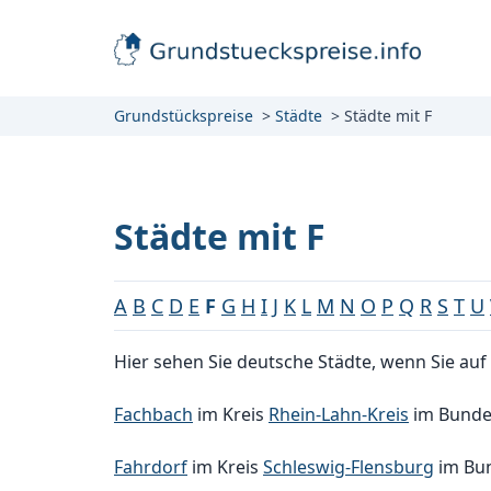
Grundstückspreise
Städte
Städte mit F
Städte mit F
A
B
C
D
E
F
G
H
I
J
K
L
M
N
O
P
Q
R
S
T
U
Hier sehen Sie deutsche Städte, wenn Sie auf 
Fachbach
im Kreis
Rhein-Lahn-Kreis
im Bunde
Fahrdorf
im Kreis
Schleswig-Flensburg
im Bu