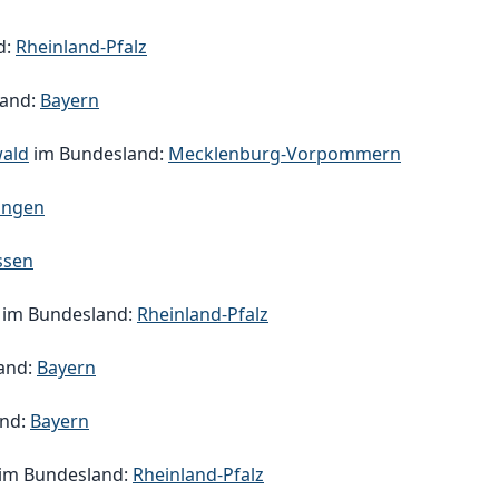
d:
Rheinland-Pfalz
land:
Bayern
ald
im Bundesland:
Mecklenburg-Vorpommern
ingen
ssen
im Bundesland:
Rheinland-Pfalz
and:
Bayern
and:
Bayern
im Bundesland:
Rheinland-Pfalz