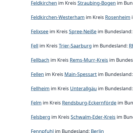
Feldkirchen
im Kreis
Straubing-Bogen
im Bun
Feldkirchen-Westerham
im Kreis
Rosenheim
i
Felixsee
im Kreis
Spree-Neiße
im Bundesland
Fell
im Kreis
Trier-Saarburg
im Bundesland:
R
Fellbach
im Kreis
Rems-Murr-Kreis
im Bundes
Fellen
im Kreis
Main-Spessart
im Bundesland
Fellheim
im Kreis
Unterallgäu
im Bundesland
Felm
im Kreis
Rendsburg-Eckernförde
im Bun
Felsberg
im Kreis
Schwalm-Eder-Kreis
im Bun
Fennpfuhl
im Bundesland:
Berlin