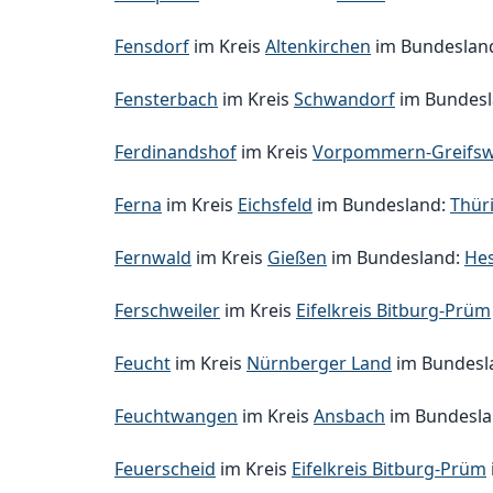
Fensdorf
im Kreis
Altenkirchen
im Bundeslan
Fensterbach
im Kreis
Schwandorf
im Bundes
Ferdinandshof
im Kreis
Vorpommern-Greifsw
Ferna
im Kreis
Eichsfeld
im Bundesland:
Thür
Fernwald
im Kreis
Gießen
im Bundesland:
He
Ferschweiler
im Kreis
Eifelkreis Bitburg-Prüm
Feucht
im Kreis
Nürnberger Land
im Bundesl
Feuchtwangen
im Kreis
Ansbach
im Bundesl
Feuerscheid
im Kreis
Eifelkreis Bitburg-Prüm