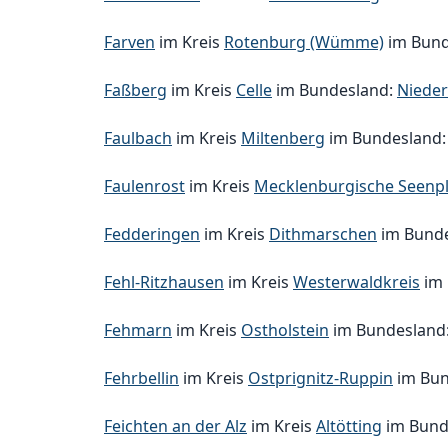
Farven
im Kreis
Rotenburg (Wümme)
im Bund
Faßberg
im Kreis
Celle
im Bundesland:
Niede
Faulbach
im Kreis
Miltenberg
im Bundesland
Faulenrost
im Kreis
Mecklenburgische Seenpl
Fedderingen
im Kreis
Dithmarschen
im Bund
Fehl-Ritzhausen
im Kreis
Westerwaldkreis
im 
Fehmarn
im Kreis
Ostholstein
im Bundesland
Fehrbellin
im Kreis
Ostprignitz-Ruppin
im Bun
Feichten an der Alz
im Kreis
Altötting
im Bund