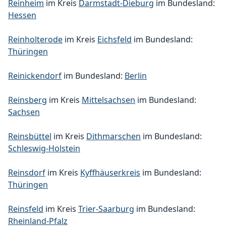
Reinheim
im Kreis
Darmstadt-Dieburg
im Bundesland:
Hessen
Reinholterode
im Kreis
Eichsfeld
im Bundesland:
Thüringen
Reinickendorf
im Bundesland:
Berlin
Reinsberg
im Kreis
Mittelsachsen
im Bundesland:
Sachsen
Reinsbüttel
im Kreis
Dithmarschen
im Bundesland:
Schleswig-Holstein
Reinsdorf
im Kreis
Kyffhäuserkreis
im Bundesland:
Thüringen
Reinsfeld
im Kreis
Trier-Saarburg
im Bundesland:
Rheinland-Pfalz