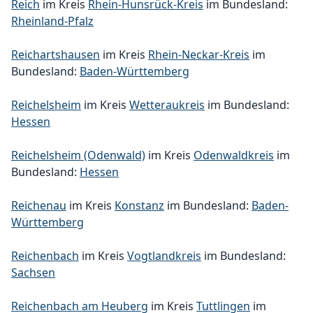
Reich
im Kreis
Rhein-Hunsrück-Kreis
im Bundesland:
Rheinland-Pfalz
Reichartshausen
im Kreis
Rhein-Neckar-Kreis
im
Bundesland:
Baden-Württemberg
Reichelsheim
im Kreis
Wetteraukreis
im Bundesland:
Hessen
Reichelsheim (Odenwald)
im Kreis
Odenwaldkreis
im
Bundesland:
Hessen
Reichenau
im Kreis
Konstanz
im Bundesland:
Baden-
Württemberg
Reichenbach
im Kreis
Vogtlandkreis
im Bundesland:
Sachsen
Reichenbach am Heuberg
im Kreis
Tuttlingen
im