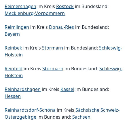
Reimershagen
im Kreis
Rostock
im Bundesland:
Mecklenburg-Vorpommern
Reimlingen
im Kreis
Donau-Ries
im Bundesland:
Bayern
Reinbek
im Kreis
Stormarn
im Bundesland:
Schleswig-
Holstein
Reinfeld
im Kreis
Stormarn
im Bundesland:
Schleswig-
Holstein
Reinhardshagen
im Kreis
Kassel
im Bundesland:
Hessen
Reinhardtsdorf-Schöna
im Kreis
Sächsische Schweiz-
Osterzgebirge
im Bundesland:
Sachsen