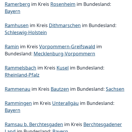
Ramerberg
im Kreis
Rosenheim
im Bundesland:
Bayern
Ramhusen
im Kreis
Dithmarschen
im Bundesland:
Schleswig-Holstein
Ramin
im Kreis
Vorpommern-Greifswald
im
Bundesland:
Mecklenburg-Vorpommern
Rammelsbach
im Kreis
Kusel
im Bundesland:
Rheinland-Pfalz
Rammenau
im Kreis
Bautzen
im Bundesland:
Sachsen
Rammingen
im Kreis
Unterallgäu
im Bundesland:
Bayern
Ramsau b. Berchtesgaden
im Kreis
Berchtesgadener
Land
im Bundesland:
Bayern