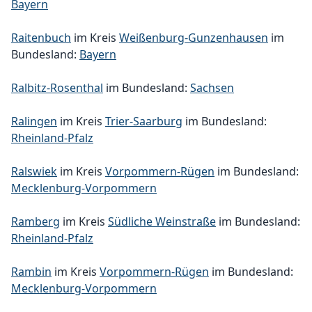
Bayern
Raitenbuch
im Kreis
Weißenburg-Gunzenhausen
im
Bundesland:
Bayern
Ralbitz-Rosenthal
im Bundesland:
Sachsen
Ralingen
im Kreis
Trier-Saarburg
im Bundesland:
Rheinland-Pfalz
Ralswiek
im Kreis
Vorpommern-Rügen
im Bundesland:
Mecklenburg-Vorpommern
Ramberg
im Kreis
Südliche Weinstraße
im Bundesland:
Rheinland-Pfalz
Rambin
im Kreis
Vorpommern-Rügen
im Bundesland:
Mecklenburg-Vorpommern