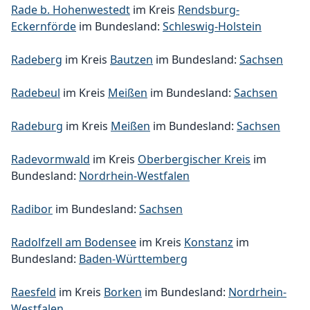
Rade b. Hohenwestedt
im Kreis
Rendsburg-
Eckernförde
im Bundesland:
Schleswig-Holstein
Radeberg
im Kreis
Bautzen
im Bundesland:
Sachsen
Radebeul
im Kreis
Meißen
im Bundesland:
Sachsen
Radeburg
im Kreis
Meißen
im Bundesland:
Sachsen
Radevormwald
im Kreis
Oberbergischer Kreis
im
Bundesland:
Nordrhein-Westfalen
Radibor
im Bundesland:
Sachsen
Radolfzell am Bodensee
im Kreis
Konstanz
im
Bundesland:
Baden-Württemberg
Raesfeld
im Kreis
Borken
im Bundesland:
Nordrhein-
Westfalen