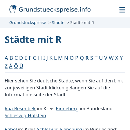
Grundstückspreise
Städte
Städte mit R
Städte mit R
A
B
C
D
E
F
G
H
I
J
K
L
M
N
O
P
Q
R
S
T
U
V
W
X
Y
Z
Ä
Ö
Ü
Hier sehen Sie deutsche Städte, wenn Sie auf den Link
zur jeweiligen Stadt klicken gelangen Sie auf die
Informationsseite der Stadt.
Raa-Besenbek
im Kreis
Pinneberg
im Bundesland:
Schleswig-Holstein
Rabel
im Kreis
Schleswig-Flensburg
im Bundesland: