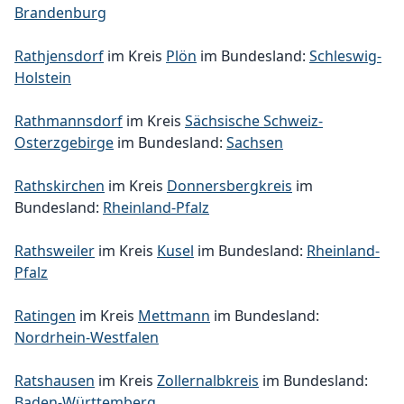
Brandenburg
Rathjensdorf
im Kreis
Plön
im Bundesland:
Schleswig-
Holstein
Rathmannsdorf
im Kreis
Sächsische Schweiz-
Osterzgebirge
im Bundesland:
Sachsen
Rathskirchen
im Kreis
Donnersbergkreis
im
Bundesland:
Rheinland-Pfalz
Rathsweiler
im Kreis
Kusel
im Bundesland:
Rheinland-
Pfalz
Ratingen
im Kreis
Mettmann
im Bundesland:
Nordrhein-Westfalen
Ratshausen
im Kreis
Zollernalbkreis
im Bundesland:
Baden-Württemberg