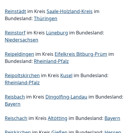
Reinstädt
im Kreis
Saale-Holzland-Kreis
im
Bundesland:
Thüringen
Reinstorf
im Kreis
Lüneburg
im Bundesland:
Niedersachsen
Reipeldingen
im Kreis
Eifelkreis Bitburg-Prüm
im
Bundesland:
Rheinland-Pfalz
Reipoltskirchen
im Kreis
Kusel
im Bundesland:
Rheinland-Pfalz
Reisbach
im Kreis
Dingolfing-Landau
im Bundesland:
Bayern
Reischach
im Kreis
Altötting
im Bundesland:
Bayern
Reiskirchen
im Kreis
Gießen
im Bundesland:
Hessen