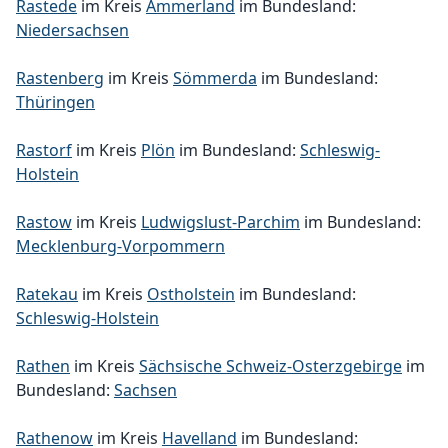
Rastede
im Kreis
Ammerland
im Bundesland:
Niedersachsen
Rastenberg
im Kreis
Sömmerda
im Bundesland:
Thüringen
Rastorf
im Kreis
Plön
im Bundesland:
Schleswig-
Holstein
Rastow
im Kreis
Ludwigslust-Parchim
im Bundesland:
Mecklenburg-Vorpommern
Ratekau
im Kreis
Ostholstein
im Bundesland:
Schleswig-Holstein
Rathen
im Kreis
Sächsische Schweiz-Osterzgebirge
im
Bundesland:
Sachsen
Rathenow
im Kreis
Havelland
im Bundesland: