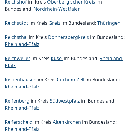
Reichshof
im Kreis
Oberbergischer Kreis
im
Bundesland:
Nordrhein-Westfalen
Reichstädt
im Kreis
Greiz
im Bundesland:
Thüringen
Reichsthal
im Kreis
Donnersbergkreis
im Bundesland:
Rheinland-Pfalz
Reichweiler
im Kreis
Kusel
im Bundesland:
Rheinland-
Pfalz
Reidenhausen
im Kreis
Cochem-Zell
im Bundesland:
Rheinland-Pfalz
Reifenberg
im Kreis
Südwestpfalz
im Bundesland:
Rheinland-Pfalz
Reiferscheid
im Kreis
Altenkirchen
im Bundesland:
Rheinland-Pfalz