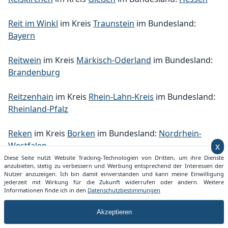
Reit im Winkl
im Kreis
Traunstein
im Bundesland:
Bayern
Reitwein
im Kreis
Märkisch-Oderland
im Bundesland:
Brandenburg
Reitzenhain
im Kreis
Rhein-Lahn-Kreis
im Bundesland:
Rheinland-Pfalz
Reken
im Kreis
Borken
im Bundesland:
Nordrhein-
Westfalen
x
Diese Seite nutzt Website Tracking-Technologien von Dritten, um ihre Dienste
anzubieten, stetig zu verbessern und Werbung entsprechend der Interessen der
Rellingen
im Kreis
Pinneberg
im Bundesland:
Nutzer anzuzeigen. Ich bin damit einverstanden und kann meine Einwilligung
Schleswig-Holstein
jederzeit mit Wirkung für die Zukunft widerrufen oder ändern. Weitere
Informationen finde ich in den
Datenschutzbestimmungen
Relsberg
im Kreis
Kusel
im Bundesland:
Rheinland-
Akzeptieren
Pfalz